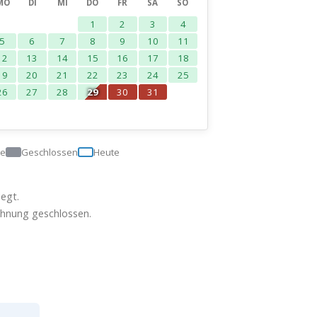
MO
DI
MI
DO
FR
SA
SO
1
2
3
4
5
6
7
8
9
10
11
12
13
14
15
16
17
18
19
20
21
22
23
24
25
26
27
28
29
30
31
ge
Geschlossen
Heute
egt.
ohnung geschlossen.