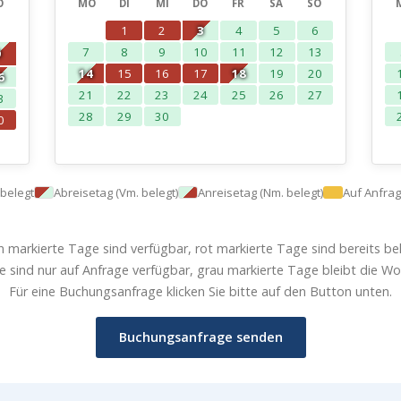
O
MO
DI
MI
DO
FR
SA
SO
2
1
2
3
4
5
6
7
8
9
10
11
12
13
9
14
15
16
17
18
19
20
6
21
22
23
24
25
26
27
3
28
29
30
0
belegt
Abreisetag (Vm. belegt)
Anreisetag (Nm. belegt)
Auf Anfra
n markierte Tage sind verfügbar, rot markierte Tage sind bereits bel
e sind nur auf Anfrage verfügbar, grau markierte Tage bleibt die W
Für eine Buchungsanfrage klicken Sie bitte auf den Button unten.
Buchungsanfrage senden